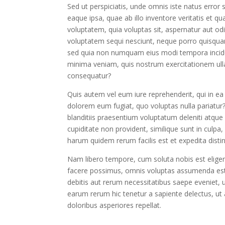
Sed ut perspiciatis, unde omnis iste natus err
eaque ipsa, quae ab illo inventore veritatis et 
voluptatem, quia voluptas sit, aspernatur aut od
voluptatem sequi nesciunt, neque porro quisquam 
sed quia non numquam eius modi tempora incidu
minima veniam, quis nostrum exercitationem ulla
consequatur?
Quis autem vel eum iure reprehenderit, qui in ea 
dolorem eum fugiat, quo voluptas nulla pariatur
blanditiis praesentium voluptatum deleniti atque
cupiditate non provident, similique sunt in culpa,
harum quidem rerum facilis est et expedita distin
Nam libero tempore, cum soluta nobis est eligen
facere possimus, omnis voluptas assumenda est,
debitis aut rerum necessitatibus saepe eveniet, 
earum rerum hic tenetur a sapiente delectus, ut 
doloribus asperiores repellat.