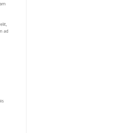
iam
lit,
im ad
is
e