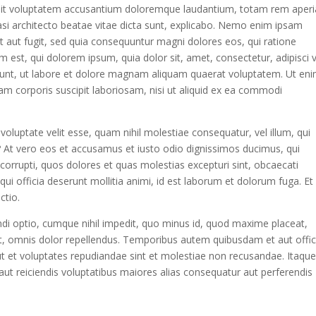
or sit voluptatem accusantium doloremque laudantium, totam rem aper
quasi architecto beatae vitae dicta sunt, explicabo. Nemo enim ipsam
it aut fugit, sed quia consequuntur magni dolores eos, qui ratione
est, qui dolorem ipsum, quia dolor sit, amet, consectetur, adipisci ve
nt, ut labore et dolore magnam aliquam quaerat voluptatem. Ut en
m corporis suscipit laboriosam, nisi ut aliquid ex ea commodi
voluptate velit esse, quam nihil molestiae consequatur, vel illum, qui
? At vero eos et accusamus et iusto odio dignissimos ducimus, qui
 corrupti, quos dolores et quas molestias excepturi sint, obcaecati
 qui officia deserunt mollitia animi, id est laborum et dolorum fuga. Et
ctio.
di optio, cumque nihil impedit, quo minus id, quod maxime placeat,
 omnis dolor repellendus. Temporibus autem quibusdam et aut offici
ut et voluptates repudiandae sint et molestiae non recusandae. Itaqu
aut reiciendis voluptatibus maiores alias consequatur aut perferendis