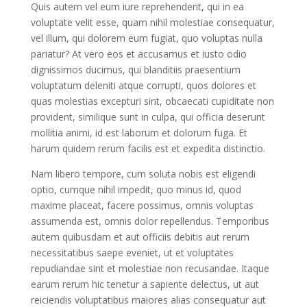
Quis autem vel eum iure reprehenderit, qui in ea
voluptate velit esse, quam nihil molestiae consequatur,
vel illum, qui dolorem eum fugiat, quo voluptas nulla
pariatur? At vero eos et accusamus et iusto odio
dignissimos ducimus, qui blanditiis praesentium
voluptatum deleniti atque corrupti, quos dolores et
quas molestias excepturi sint, obcaecati cupiditate non
provident, similique sunt in culpa, qui officia deserunt
mollitia animi, id est laborum et dolorum fuga. Et
harum quidem rerum facilis est et expedita distinctio.
Nam libero tempore, cum soluta nobis est eligendi
optio, cumque nihil impedit, quo minus id, quod
maxime placeat, facere possimus, omnis voluptas
assumenda est, omnis dolor repellendus. Temporibus
autem quibusdam et aut officiis debitis aut rerum
necessitatibus saepe eveniet, ut et voluptates
repudiandae sint et molestiae non recusandae. Itaque
earum rerum hic tenetur a sapiente delectus, ut aut
reiciendis voluptatibus maiores alias consequatur aut